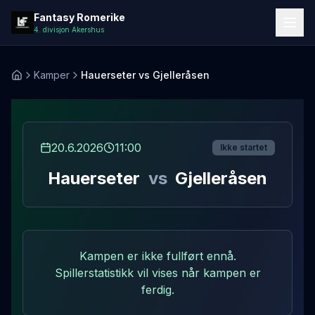
Laster kampdetaljer...
Fantasy Romerike
4. divisjon Akershus
Kamper
Hauerseter vs Gjelleråsen
Hjem
20.6.2026
11:00
Ikke startet
Hauerseter
vs
Gjelleråsen
Kampen er ikke fullført ennå.
Spillerstatistikk vil vises når kampen er
ferdig.