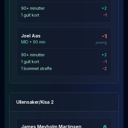
90+ minutter
+
2
1 gult kort
-1
Joel
Aas
-1
MID
•
90
min
poeng
90+ minutter
+
2
1 gult kort
-1
1 bommet straffe
-2
Ullensaker/Kisa 2
James Møyholm
Martinsen
6