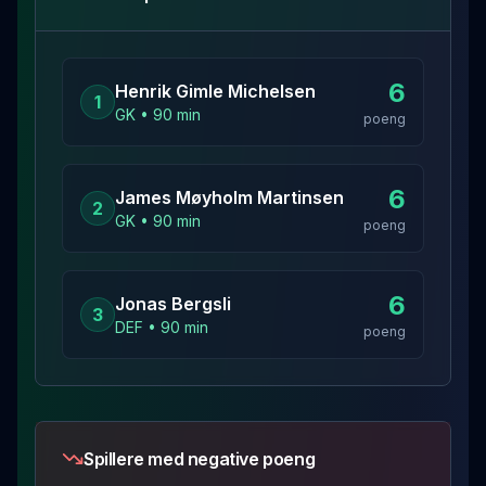
6
Henrik Gimle
Michelsen
1
GK
•
90
min
poeng
6
James Møyholm
Martinsen
2
GK
•
90
min
poeng
6
Jonas
Bergsli
3
DEF
•
90
min
poeng
Spillere med negative poeng