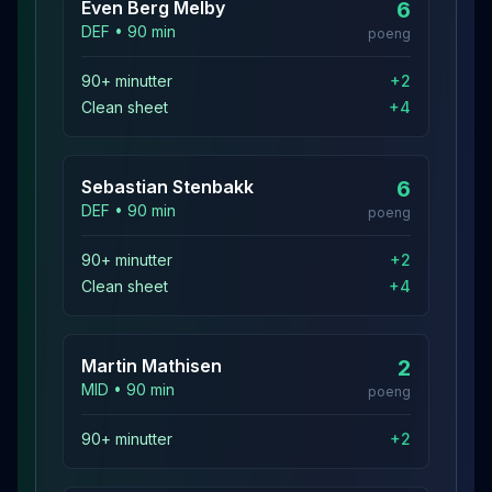
Even Berg
Melby
6
DEF
•
90
min
poeng
90+ minutter
+
2
Clean sheet
+
4
Sebastian
Stenbakk
6
DEF
•
90
min
poeng
90+ minutter
+
2
Clean sheet
+
4
Martin
Mathisen
2
MID
•
90
min
poeng
90+ minutter
+
2