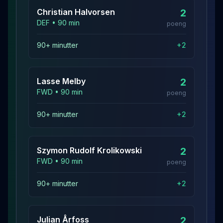
Christian
Halvorsen
2
DEF
•
90
min
poeng
90+ minutter
+
2
Lasse
Melby
2
FWD
•
90
min
poeng
90+ minutter
+
2
Szymon Rudolf
Krolikowski
2
FWD
•
90
min
poeng
90+ minutter
+
2
Julian
Årfoss
2