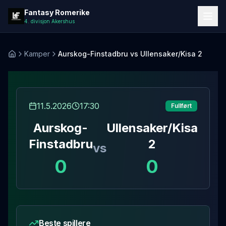
Laster kampdetaljer...
Fantasy Romerike
4. divisjon Akershus
Kamper
Aurskog-Finstadbru vs Ullensaker/Kisa 2
Hjem
11.5.2026
17:30
Fullført
Aurskog-
Ullensaker/Kisa
Finstadbru
2
vs
0
0
Beste spillere