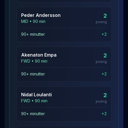
Peder
Andersson
2
MID
•
90
min
poeng
90+ minutter
+
2
Akenaton
Empa
2
FWD
•
90
min
poeng
90+ minutter
+
2
Nidal
Loulanti
2
FWD
•
90
min
poeng
90+ minutter
+
2