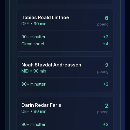
Tobias Roald
Linthoe
6
DEF
•
90
min
poeng
90+ minutter
+
2
Clean sheet
+
4
Noah Stavdal
Andreassen
2
MID
•
90
min
poeng
90+ minutter
+
2
Darin Redar
Faris
2
DEF
•
90
min
poeng
90+ minutter
+
2