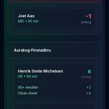
-1
Joel
Aas
MID
•
90
min
poeng
Aurskog-Finstadbru
Henrik Gimle
Michelsen
6
GK
•
90
min
poeng
90+ minutter
+
2
Clean sheet
+
4