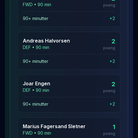
FWD
•
90
min
poeng
90+ minutter
+
2
Andreas
Halvorsen
2
DEF
•
90
min
poeng
90+ minutter
+
2
Joar
Engen
2
DEF
•
90
min
poeng
90+ minutter
+
2
Marius Fagersand
Sletner
1
FWD
•
90
min
poeng