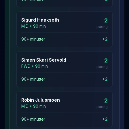
Sigurd
Haakseth
2
MID
•
90
min
poeng
90+ minutter
+
2
Simen Skari
Servold
2
FWD
•
90
min
poeng
90+ minutter
+
2
Robin
Julusmoen
2
MID
•
90
min
poeng
90+ minutter
+
2