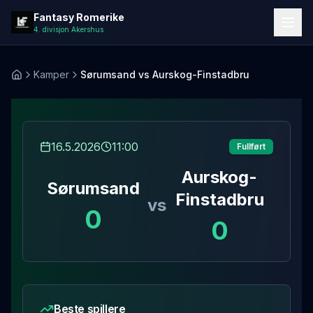
Laster kampdetaljer...
Fantasy Romerike
4. divisjon Akershus
Kamper
Sørumsand vs Aurskog-Finstadbru
Hjem
16.5.2026
11:00
Fullført
Aurskog-
Sørumsand
Finstadbru
vs
0
0
Beste spillere