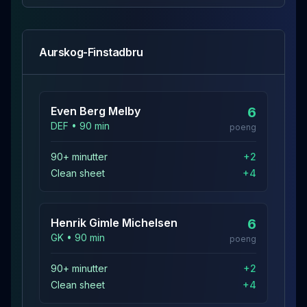
Aurskog-Finstadbru
Even Berg
Melby
6
DEF
•
90
min
poeng
90+ minutter
+
2
Clean sheet
+
4
Henrik Gimle
Michelsen
6
GK
•
90
min
poeng
90+ minutter
+
2
Clean sheet
+
4