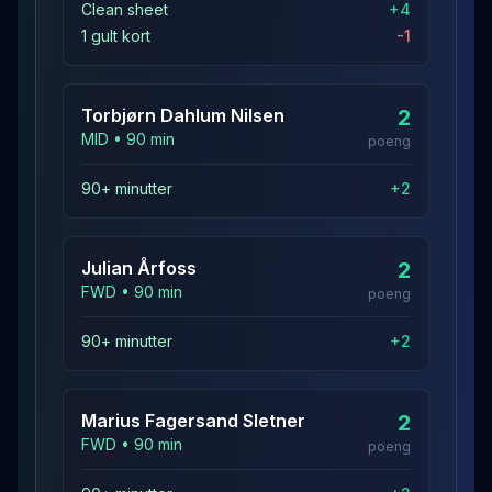
Clean sheet
+
4
1 gult kort
-1
Torbjørn Dahlum
Nilsen
2
MID
•
90
min
poeng
90+ minutter
+
2
Julian
Årfoss
2
FWD
•
90
min
poeng
90+ minutter
+
2
Marius Fagersand
Sletner
2
FWD
•
90
min
poeng