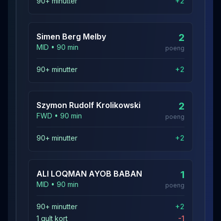
90+ minutter
+
2
Simen Berg
Melby
2
MID
•
90
min
poeng
90+ minutter
+
2
Szymon Rudolf
Krolikowski
2
FWD
•
90
min
poeng
90+ minutter
+
2
ALI LOQMAN AYOB
BABAN
1
MID
•
90
min
poeng
90+ minutter
+
2
1 gult kort
-1