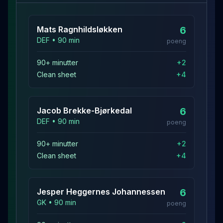
Mats
Ragnhildsløkken
6
DEF
•
90
min
poeng
90+ minutter
+
2
Clean sheet
+
4
Jacob
Brekke-Bjørkedal
6
DEF
•
90
min
poeng
90+ minutter
+
2
Clean sheet
+
4
Jesper
Heggernes Johannessen
6
GK
•
90
min
poeng