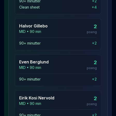
90+ minutter
+
2
Clean sheet
+
4
Halvor
Gillebo
2
MID
•
90
min
poeng
90+ minutter
+
2
Even
Berglund
2
MID
•
90
min
poeng
90+ minutter
+
2
Eirik Kosi
Nervold
2
MID
•
90
min
poeng
90+ minutter
+
2