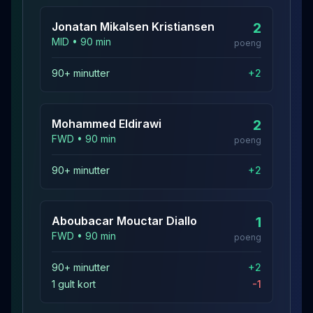
Jonatan Mikalsen
Kristiansen
2
MID
•
90
min
poeng
90+ minutter
+
2
Mohammed
Eldirawi
2
FWD
•
90
min
poeng
90+ minutter
+
2
Aboubacar Mouctar
Diallo
1
FWD
•
90
min
poeng
90+ minutter
+
2
1 gult kort
-1