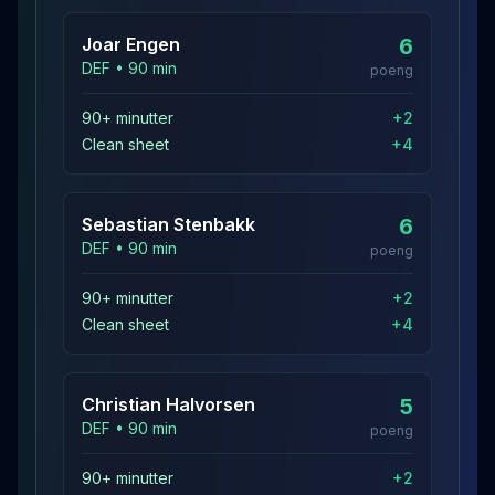
Joar
Engen
6
DEF
•
90
min
poeng
90+ minutter
+
2
Clean sheet
+
4
Sebastian
Stenbakk
6
DEF
•
90
min
poeng
90+ minutter
+
2
Clean sheet
+
4
Christian
Halvorsen
5
DEF
•
90
min
poeng
90+ minutter
+
2