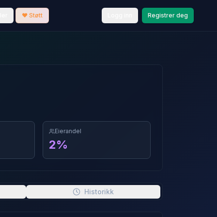
ler
❤️ Støtt
Logg inn
Registrer deg
Eierandel
2
%
Historikk