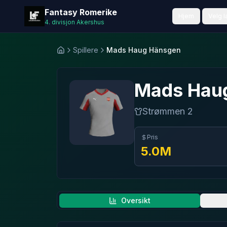
Fantasy Romerike
Fantasy Romerike
Hjem
Velg l
4. divisjon Akershus
Spillere
Mads Haug Hänsgen
Hjem
Mads Hau
Strømmen 2
Pris
5.0
M
Oversikt