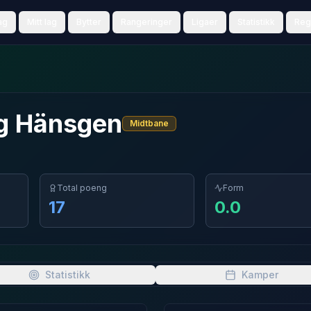
ag
Mitt lag
Bytter
Rangeringer
Ligaer
Statistikk
Reg
g
Hänsgen
Midtbane
Total poeng
Form
17
0.0
Statistikk
Kamper