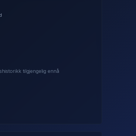
d
shistorikk tilgjengelig ennå