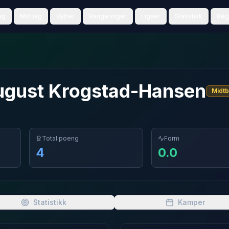
ag
Mitt lag
Bytter
Rangeringer
Ligaer
Statistikk
Reg
ugust
Krogstad-Hansen
Midt
Total poeng
Form
4
0.0
Statistikk
Kamper