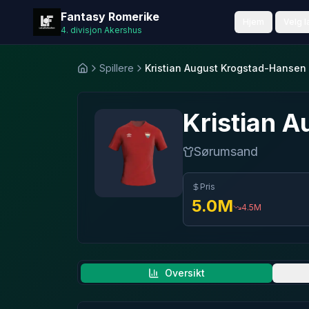
Fantasy Romerike
Fantasy Romerike
Hjem
Velg l
4. divisjon Akershus
Spillere
Kristian August Krogstad-Hansen
Hjem
Kristian A
Sørumsand
Pris
5.0
M
4.5
M
Oversikt