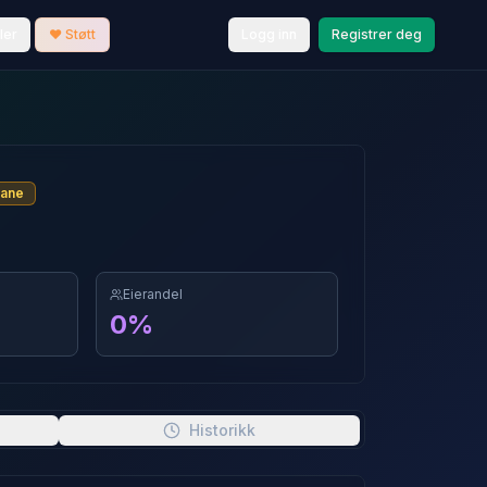
ler
❤️ Støtt
Logg inn
Registrer deg
bane
Eierandel
0
%
Historikk