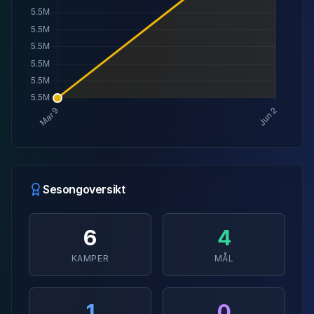
Sesongoversikt
6
4
KAMPER
MÅL
1
0