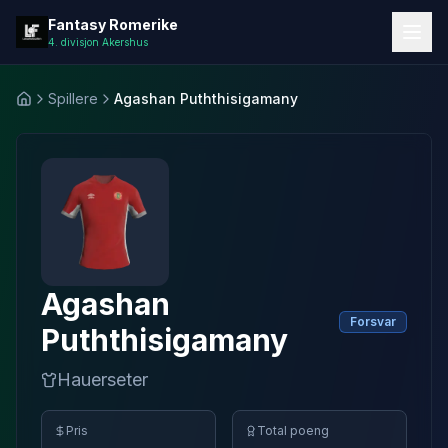
Fantasy Romerike
Fantasy Romerike
4. divisjon Akershus
Spillere
Agashan Puththisigamany
Hjem
Agashan
Forsvar
Puththisigamany
Hauerseter
Pris
Total poeng