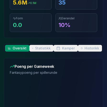
5.6
M
35
0.1
M
Form
Eierandel
0.0
10
%
Oversikt
Statistikk
Kamper
Historikk
Poeng per Gameweek
Fantasypoeng per spillerunde