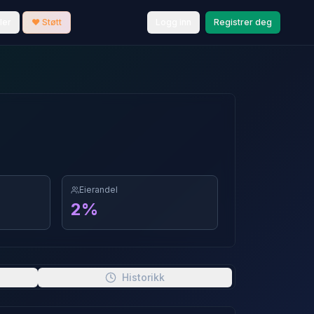
ler
❤️ Støtt
Logg inn
Registrer deg
Eierandel
2
%
Historikk