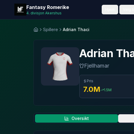
Fantasy Romerike
Fantasy Romerike
Hjem
Velg l
4. divisjon Akershus
Spillere
Adrian Thaci
Hjem
Adrian
Tha
Fjellhamar
Pris
7.0
M
1.5
M
Oversikt