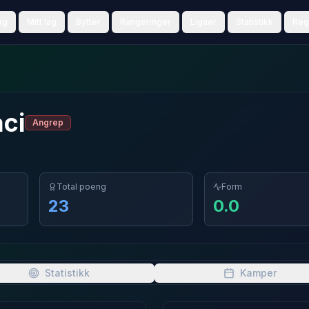
ag
Mitt lag
Bytter
Rangeringer
Ligaer
Statistikk
Reg
ci
Angrep
Total poeng
Form
23
0.0
Statistikk
Kamper