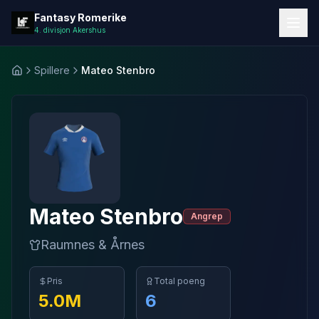
Fantasy Romerike
Fantasy Romerike
4. divisjon Akershus
Spillere
Mateo Stenbro
Hjem
Mateo
Stenbro
Angrep
Raumnes & Årnes
Pris
Total poeng
5.0
M
6