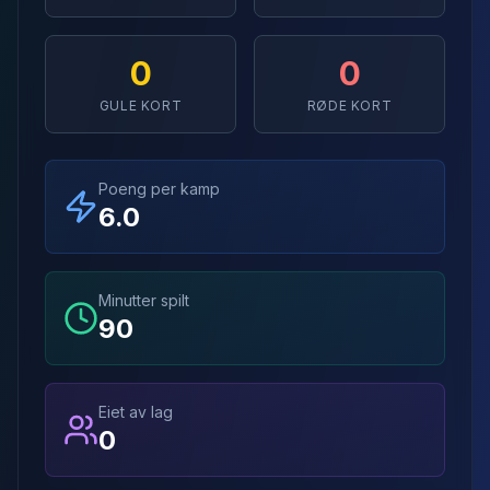
0
0
GULE KORT
RØDE KORT
Poeng per kamp
6.0
Minutter spilt
90
Eiet av lag
0