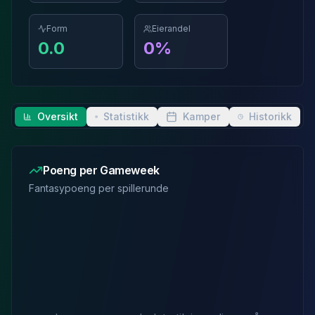
Form
Eierandel
0.0
0
%
Oversikt
Statistikk
Kamper
Historikk
Poeng per Gameweek
Fantasypoeng per spillerunde