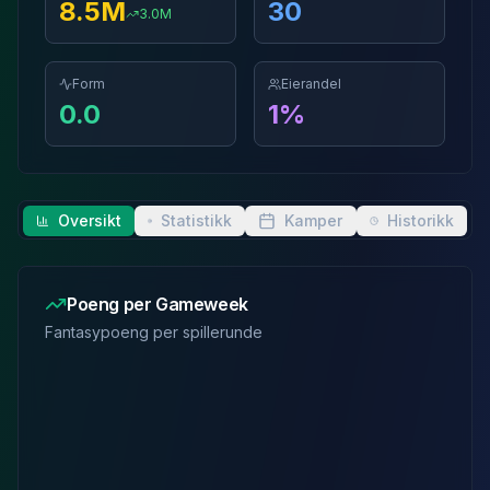
8.5
M
30
3.0
M
Form
Eierandel
0.0
1
%
Oversikt
Statistikk
Kamper
Historikk
Poeng per Gameweek
Fantasypoeng per spillerunde