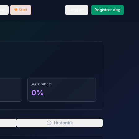
ler
❤️ Støtt
Logg inn
Registrer deg
Eierandel
0
%
Historikk