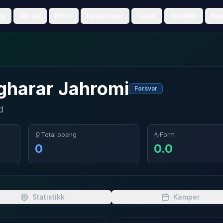
ag
Mitt lag
Bytter
Rangeringer
Ligaer
Statistikk
Reg
gharar
Jahromi
Forsvar
d
Total poeng
Form
0
0.0
Statistikk
Kamper