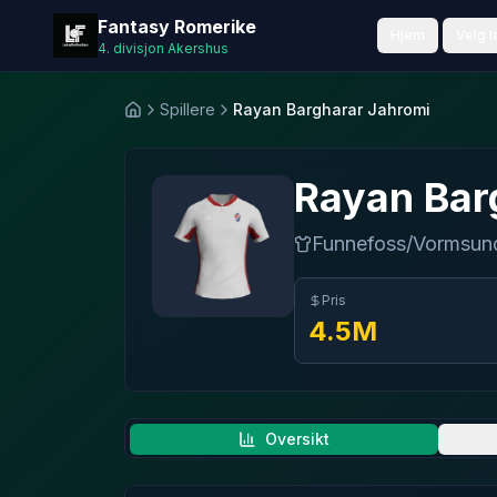
Fantasy Romerike
Fantasy Romerike
Hjem
Velg l
4. divisjon Akershus
Spillere
Rayan Bargharar Jahromi
Hjem
Rayan Bar
Funnefoss/Vormsun
Pris
4.5
M
Oversikt